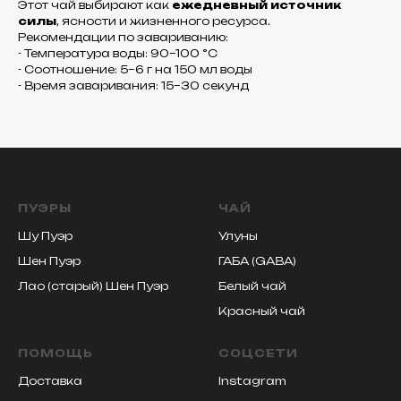
Этот чай выбирают как
ежедневный источник
силы
, ясности и жизненного ресурса.
Рекомендации по завариванию:
- Температура воды: 90–100 °C
- Соотношение: 5–6 г на 150 мл воды
- Время заваривания: 15–30 секунд
ПУЭРЫ
ЧАЙ
Шу Пуэр
Улуны
Шен Пуэр
ГАБА (GABA)
Лао (старый) Шен Пуэр
Белый чай
Красный чай
ПОМОЩЬ
СОЦСЕТИ
Доставка
Instagram