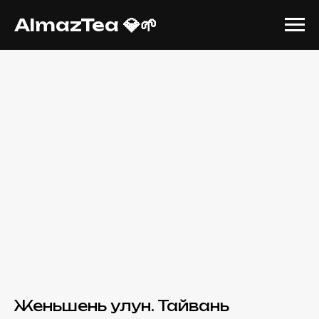
AlmazTea 💎🌱
Женьшень улун. Тайвань