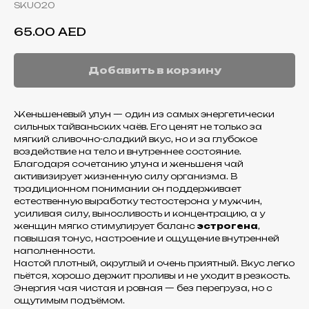
SKU020
65.00
AED
Добавить в корзину
Женьшеневый улун — один из самых энергетически
сильных тайваньских чаёв. Его ценят не только за
мягкий сливочно-сладкий вкус, но и за глубокое
воздействие на тело и внутреннее состояние.
Благодаря сочетанию улуна и женьшеня чай
активизирует жизненную силу организма. В
традиционном понимании он поддерживает
естественную выработку тестостерона у мужчин,
усиливая силу, выносливость и концентрацию, а у
женщин мягко стимулирует баланс
эстрогена
,
повышая тонус, настроение и ощущение внутренней
наполненности.
Настой плотный, округлый и очень приятный. Вкус легко
пьётся, хорошо держит проливы и не уходит в резкость.
Энергия чая чистая и ровная — без перегруза, но с
ощутимым подъёмом.