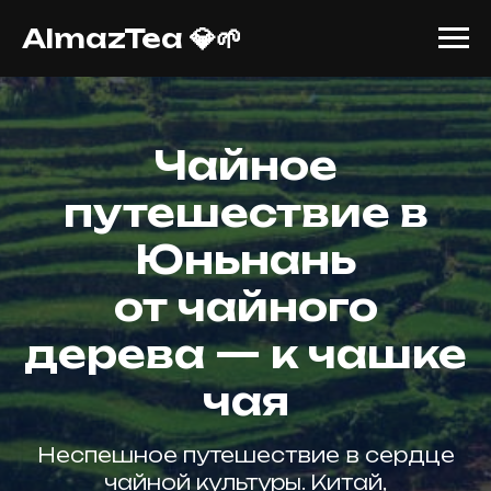
AlmazTea 💎🌱
Чайное
путешествие в
Юньнань
от чайного
дерева — к чашке
чая
Неспешное путешествие в сердце
чайной культуры. Китай,