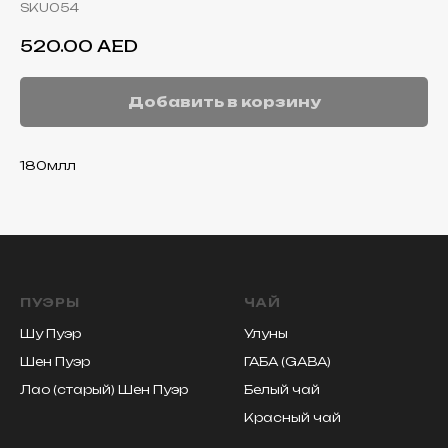
SKU054
520.00
AED
Добавить в корзину
180млл
ПУЭРЫ
ЧАЙ
Шу Пуэр
Улуны
Шен Пуэр
ГАБА (GABA)
Лао (старый) Шен Пуэр
Белый чай
Красный чай