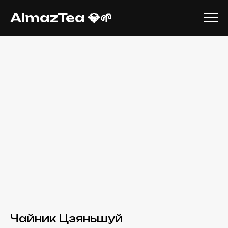
AlmazTea 💎🌱
Чайник Цзяньшуй