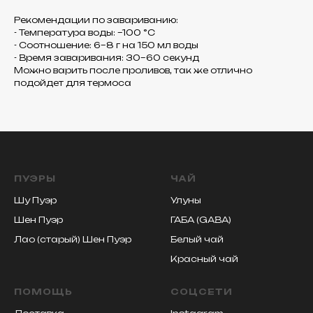
Рекомендации по завариванию:
- Температура воды: –100 °C
- Соотношение: 6–8 г на 150 мл воды
- Время заваривания: 30–60 секунд
Можно варить после проливов, так же отлично
подойдет для термоса
ПУЭРЫ
ЧАЙ
Шу Пуэр
Улуны
Шен Пуэр
ГАБА (GABA)
Лао (старый) Шен Пуэр
Белый чай
Красный чай
ПОМОЩЬ
СОЦСЕТИ