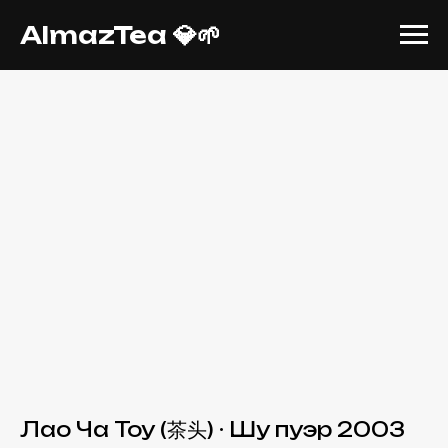
AlmazTea 💎🌱
Лао Ча Тоу (茶头) · Шу пуэр 2003