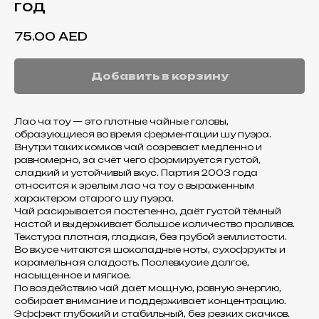
год
75.00
AED
Добавить в корзину
Лао ча тоу — это плотные чайные головы,
образующиеся во время ферментации шу пуэра.
Внутри таких комков чай созревает медленно и
равномерно, за счёт чего формируется густой,
сладкий и устойчивый вкус. Партия 2003 года
относится к зрелым лао ча тоу с выраженным
характером старого шу пуэра.
Чай раскрывается постепенно, даёт густой тёмный
настой и выдерживает большое количество проливов.
Текстура плотная, гладкая, без грубой землистости.
Во вкусе читаются шоколадные ноты, сухофрукты и
карамельная сладость. Послевкусие долгое,
насыщенное и мягкое.
По воздействию чай даёт мощную, ровную энергию,
собирает внимание и поддерживает концентрацию.
Эффект глубокий и стабильный, без резких скачков.