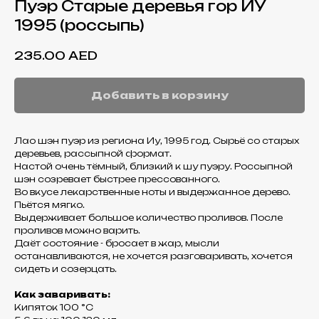
Пуэр Старые деревья гор ИУ
1995 (россыпь)
235.00
AED
Добавить в корзину
Лао шэн пуэр из региона Иу, 1995 год. Сырьё со старых
деревьев, рассыпной формат.
Настой очень тёмный, близкий к шу пуэру. Россыпной
шэн созревает быстрее прессованного.
Во вкусе лекарственные ноты и выдержанное дерево.
Пьётся мягко.
Выдерживает большое количество проливов. После
проливов можно варить.
Даёт состояние - бросает в жар, мысли
останавливаются, не хочется разговаривать, хочется
сидеть и созерцать.
Как заваривать:
Кипяток 100 °C