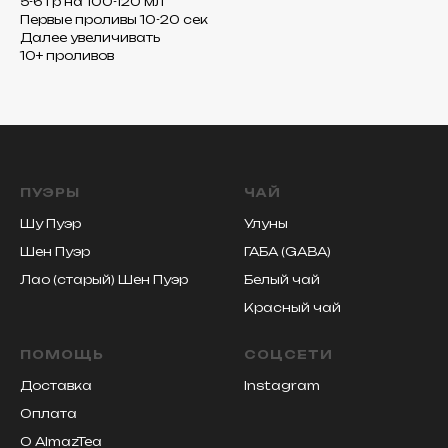
5-6 гр на 100-120 мл
Первые проливы 10-20 сек
Далее увеличивать
10+ проливов
ПУЭРЫ
ЧАЙ
Шу Пуэр
Улуны
Шен Пуэр
ГАБА (GABA)
Лао (старый) Шен Пуэр
Белый чай
Красный чай
ПОМОЩЬ
СОЦСЕТИ
Доставка
Instagram
Оплата
О AlmazTea