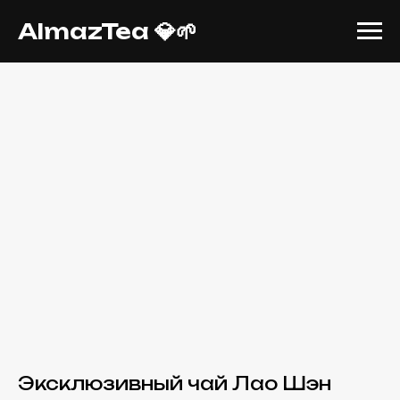
AlmazTea 💎🌱
Эксклюзивный чай Лао Шэн