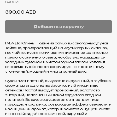
SKU021
390.00
AED
Добавить в корзину
ГАБА Да Юлинь — один из самых высокогорных улунов
Тайваня, произрастающий на крутых горных склонах,
где чайные кусты получают минимальное количество
прямого солнечного света, но обильно насыщаются
холодным туманом и чистой горной влагой. Условия
экстремальной высоты формируют по-настоящему
утончённый, мощный и многогранный вкус.
Сухой лист плотный, аккуратно скрученный, с глубоким
ароматом ягод, спелых фруктов и лёгких винных
оттенков. Настой выходит прозрачный, золотисто-
янтарный, наполненный яркой фруктово-ягодной
палитрой. Во вкусе ощущается сочность, мягкая
природная кислинка, создающая эффект свежести, и
насыщенный аромат, который хочется ощущать снова
и снова. Каждый глоток мягкий, округлый и