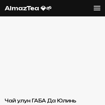
AlmazTea 💎🌱
Чай улун ГАБА Да Юлинь