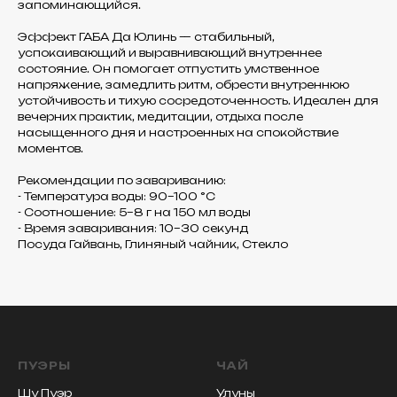
запоминающийся.
Эффект ГАБА Да Юлинь — стабильный,
успокаивающий и выравнивающий внутреннее
состояние. Он помогает отпустить умственное
напряжение, замедлить ритм, обрести внутреннюю
устойчивость и тихую сосредоточенность. Идеален для
вечерних практик, медитации, отдыха после
насыщенного дня и настроенных на спокойствие
моментов.
Рекомендации по завариванию:
- Температура воды: 90–100 °C
- Соотношение: 5–8 г на 150 мл воды
- Время заваривания: 10–30 секунд
Посуда Гайвань, Глиняный чайник, Стекло
ПУЭРЫ
ЧАЙ
Шу Пуэр
Улуны